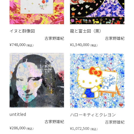
イヌと群像図
龍と富士図（黒）
古家野雄紀
古家野雄紀
¥
748,000
¥
1,540,000
（税込）
（税込）
untitled
ハローキティとクレヨン
古家野雄紀
古家野雄紀
¥
286,000
¥
1,072,500
（税込）
（税込）