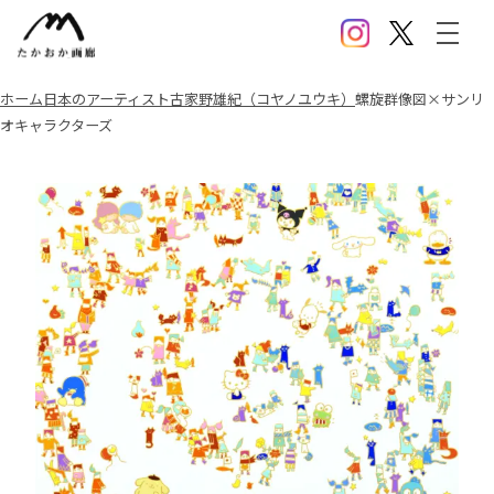
Instagram
X(Twitter)
メニ
ホーム
日本のアーティスト
古家野雄紀（コヤノユウキ）
螺旋群像図×サンリ
オキャラクターズ