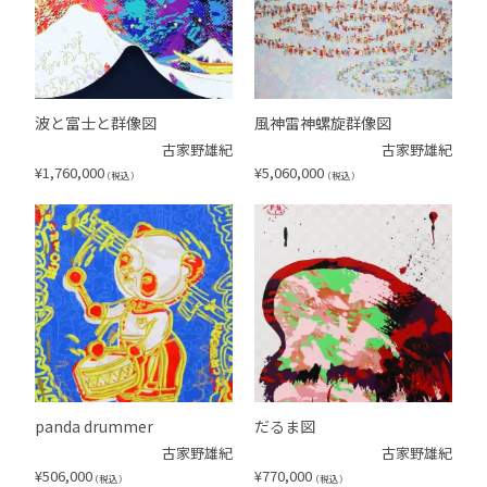
波と富士と群像図
風神雷神螺旋群像図
古家野雄紀
古家野雄紀
¥
1,760,000
¥
5,060,000
（税込）
（税込）
panda drummer
だるま図
古家野雄紀
古家野雄紀
¥
506,000
¥
770,000
（税込）
（税込）