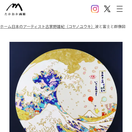
Instagram
X(Twitter)
メニ
ホーム
日本のアーティスト
古家野雄紀（コヤノユウキ）
波と富士と群像図