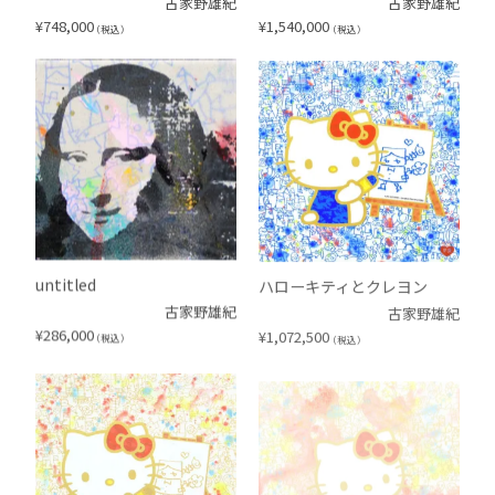
古家野雄紀
古家野雄紀
¥
748,000
¥
1,540,000
（税込）
（税込）
untitled
ハローキティとクレヨン
古家野雄紀
古家野雄紀
¥
286,000
¥
1,072,500
（税込）
（税込）