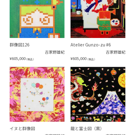
群像図126
Atelier Gunzo-zu #6
古家野雄紀
古家野雄紀
¥
605,000
¥
605,000
（税込）
（税込）
イヌと群像図
龍と富士図（黒）