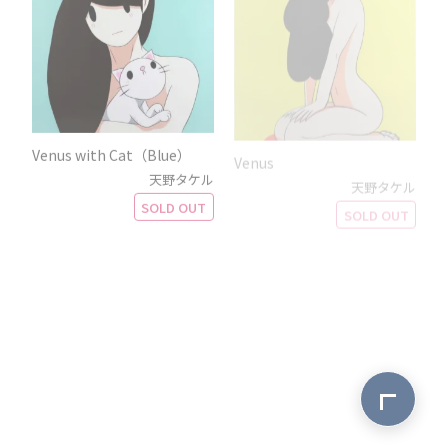
Venus with Cat（Blue）
Venus
天野タケル
天野タケル
SOLD OUT
SOLD OUT
ページ最上
VENUS in SHINJUKU
Venus with Cat（Green ）