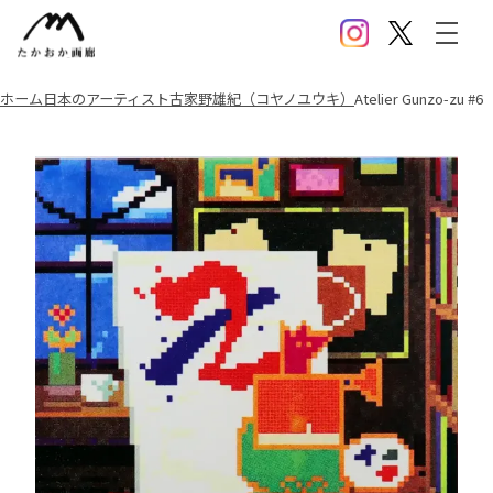
Instagram
X(Twitter)
メニ
ホーム
日本のアーティスト
古家野雄紀（コヤノユウキ）
Atelier Gunzo-zu #6