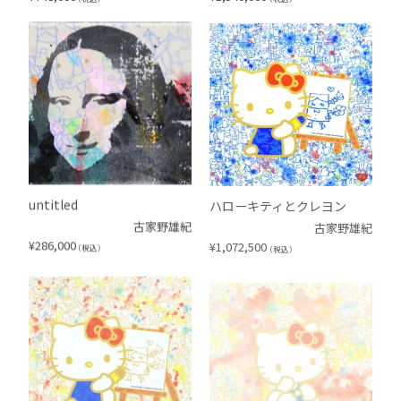
untitled
ハローキティとクレヨン
古家野雄紀
古家野雄紀
¥
286,000
¥
1,072,500
（税込）
（税込）