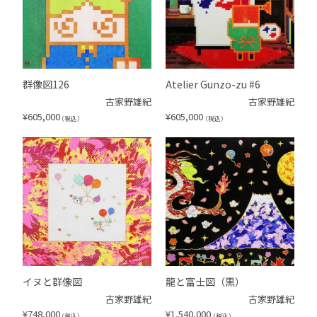
群像図126
Atelier Gunzo-zu #6
古家野雄紀
古家野雄紀
¥
605,000
¥
605,000
（税込）
（税込）
イヌと群像図
龍と富士図（黒）
古家野雄紀
古家野雄紀
¥
748,000
¥
1,540,000
（税込）
（税込）