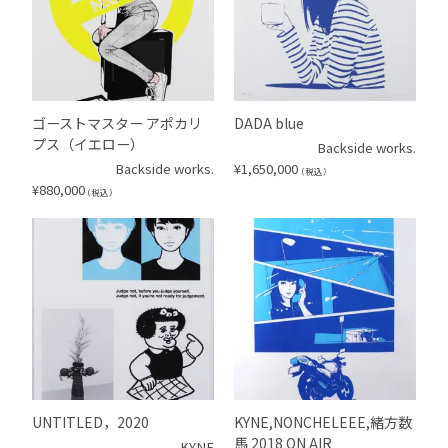
ゴーストマスター アポカリ
DADA blue
プス（イエロー）
Backside works.
Backside works.
¥
1,650,000
（税込）
¥
880,000
（税込）
UNTITLED，2020
KYNE,NONCHELEEE,緒方数
馬 2018 ON AIR
KYNE