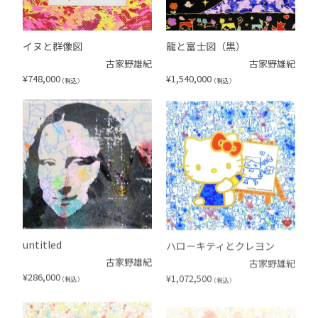
イヌと群像図
龍と富士図（黒）
古家野雄紀
古家野雄紀
¥
748,000
¥
1,540,000
（税込）
（税込）
untitled
ハローキティとクレヨン
古家野雄紀
古家野雄紀
¥
286,000
¥
1,072,500
（税込）
（税込）