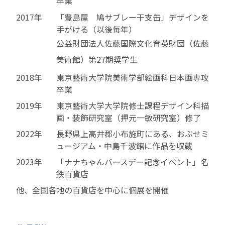
卒業
2017年
「豊島屋 鳩サブレー干支缶」デザインを
手がける（以後毎年）
公益財団法人佐藤国際文化育英財団（佐藤
美術館）第27期奨学生
2018年
東京藝術大学院美術学部絵画科日本画専攻
卒業
2019年
東京藝術大学大学院修士課程デザイン科描
画・装飾研究室（押元一敏研究室）修了
2022年
長野県上高井郡小布施町にある、おぶせミ
ュージアム・中島千波館に作品を収蔵
2023年
「ナナちゃんバースデー記念イベント」名
鉄百貨店
他、全国各地の百貨店を中心に個展を開催