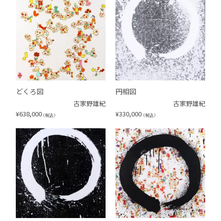
どくろ図
円相図
古家野雄紀
古家野雄紀
¥
638,000
¥
330,000
（税込）
（税込）