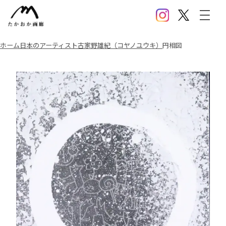
Instagram
X(Twitter)
メニ
ホーム
日本のアーティスト
古家野雄紀（コヤノユウキ）
円相図