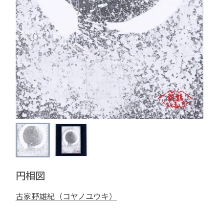
円相図
古家野雄紀（コヤノユウキ）