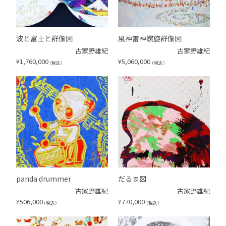
波と富士と群像図
風神雷神螺旋群像図
古家野雄紀
古家野雄紀
¥
1,760,000
¥
5,060,000
（税込）
（税込）
panda drummer
だるま図
古家野雄紀
古家野雄紀
¥
506,000
¥
770,000
（税込）
（税込）