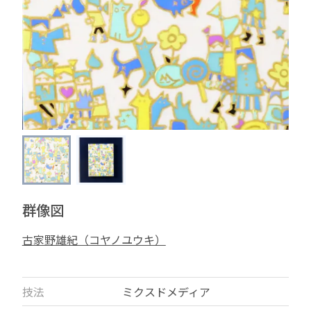
群像図
古家野雄紀（コヤノユウキ）
技法
ミクスドメディア