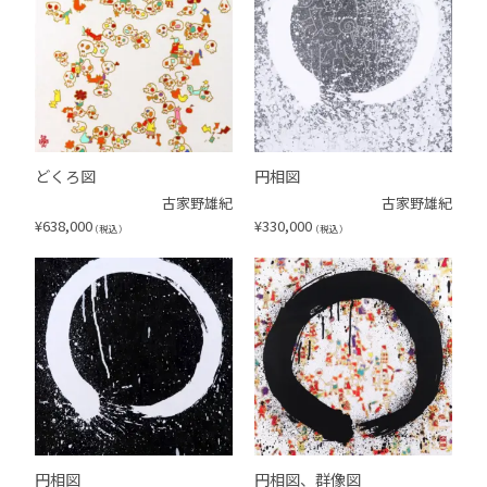
どくろ図
円相図
古家野雄紀
古家野雄紀
¥
638,000
¥
330,000
（税込）
（税込）
円相図
円相図、群像図