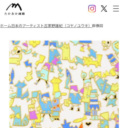
Instagram
X(Twitter)
メニ
ホーム
日本のアーティスト
古家野雄紀（コヤノユウキ）
群像図