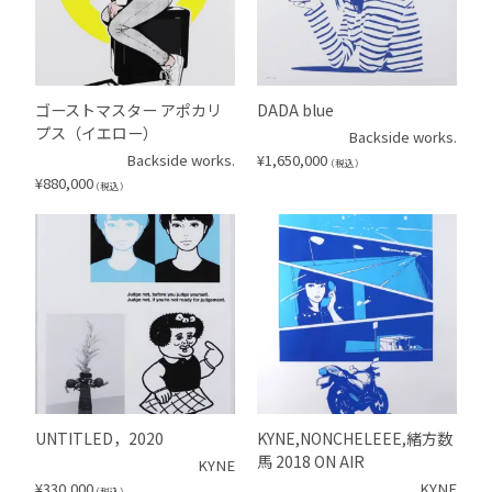
ゴーストマスター アポカリ
DADA blue
プス（イエロー）
Backside works.
Backside works.
¥
1,650,000
（税込）
¥
880,000
（税込）
UNTITLED，2020
KYNE,NONCHELEEE,緒方数
馬 2018 ON AIR
KYNE
¥
330,000
KYNE
（税込）