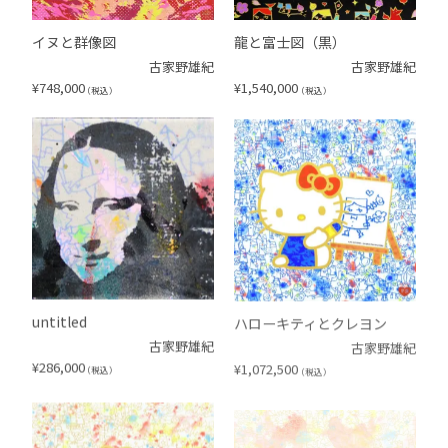
イヌと群像図
龍と富士図（黒）
古家野雄紀
古家野雄紀
¥
748,000
¥
1,540,000
（税込）
（税込）
untitled
ハローキティとクレヨン
古家野雄紀
古家野雄紀
¥
286,000
¥
1,072,500
（税込）
（税込）