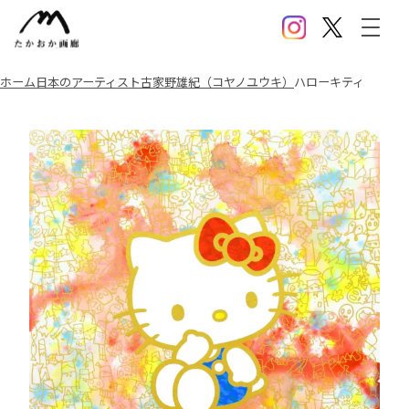
Instagram
X(Twitter)
メニ
ホーム
日本のアーティスト
古家野雄紀（コヤノユウキ）
ハローキティ