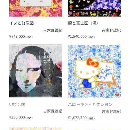
イヌと群像図
龍と富士図（黒）
古家野雄紀
古家野雄紀
¥
748,000
¥
1,540,000
（税込）
（税込）
untitled
ハローキティとクレヨン
古家野雄紀
古家野雄紀
¥
286,000
¥
1,072,500
（税込）
（税込）