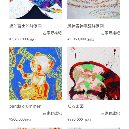
波と富士と群像図
風神雷神螺旋群像図
古家野雄紀
古家野雄紀
¥
1,760,000
¥
5,060,000
（税込）
（税込）
panda drummer
だるま図
古家野雄紀
古家野雄紀
¥
506,000
¥
770,000
（税込）
（税込）