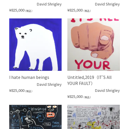
David Shrigley
David Shrigley
¥
825,000
¥
825,000
（税込）
（税込）
I hate human beings
Untitled,2019（IT’S All
YOUR FAULT）
David Shrigley
¥
825,000
David Shrigley
（税込）
¥
825,000
（税込）