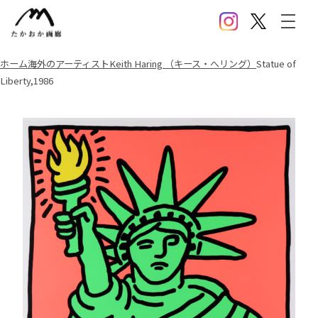
Instagram
X(Twitter)
メニ
ホーム
海外のアーティスト
Keith Haring （キース・へリング）
Statue of
Liberty,1986