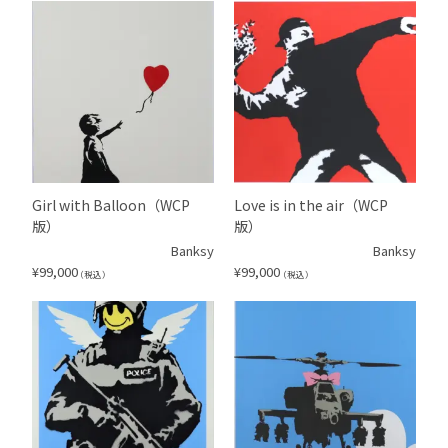
Girl with Balloon（WCP
Love is in the air（WCP
版）
版）
Banksy
Banksy
¥
99,000
¥
99,000
（税込）
（税込）