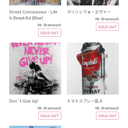
Street Connoisseur - Life
マリリンフォーエヴァー
Is Beautiful (Blue)
Mr. Brainwash
Mr. Brainwash
SOLD OUT
SOLD OUT
Don`t Give Up!
トマトスプレー缶 A
Mr. Brainwash
Mr. Brainwash
SOLD OUT
SOLD OUT