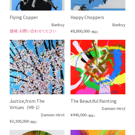
Flying Copper
Happy Choppers
Banksy
Banksy
お問い合わせください
¥
8,800,000
（税込）
Justice,from The
The Beautiful Painting
Virtues（H9-1）
Damien Hirst
Damien Hirst
¥
440,000
（税込）
¥
3,300,000
（税込）