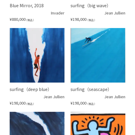
Blue Mirror, 2018
surfing（big wave）
Invader
Jean Jullien
¥
880,000
¥
198,000
（税込）
（税込）
surfing（deep blue）
surfing（seascape）
Jean Jullien
Jean Jullien
¥
198,000
¥
198,000
（税込）
（税込）