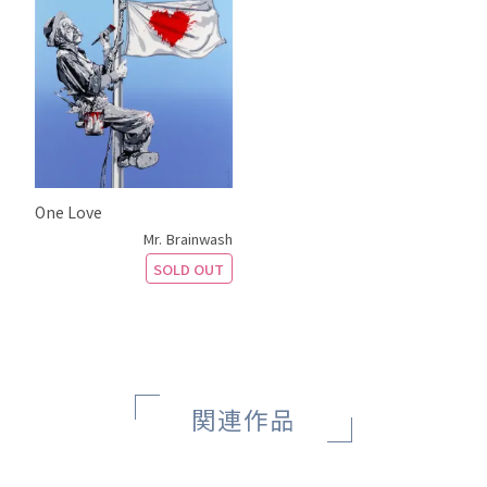
One Love
Mr. Brainwash
SOLD OUT
関連作品