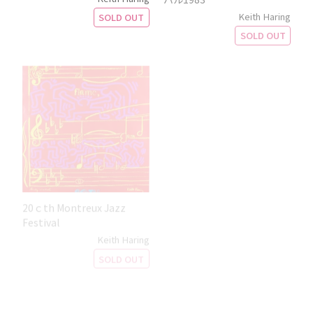
Keith Haring
SOLD OUT
SOLD OUT
20ｃth Montreux Jazz
Heartland 2020
Festival
Mr Doodle
Keith Haring
¥
550,000
（税込）
SOLD OUT