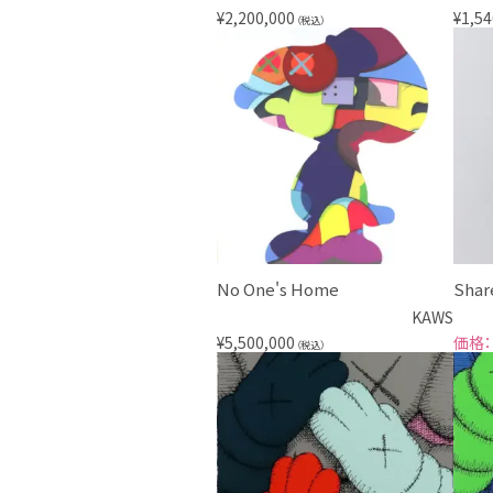
¥
2,200,000
¥
1,54
（税込）
No One's Home
Shar
KAWS
¥
5,500,000
（税込）