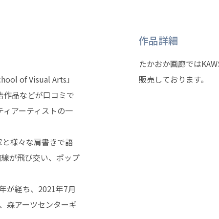
作品詳細
たかおか画廊ではKA
f Visual Arts」
販売しております。
告作品などが口コミで
ティアーティストの一
家と様々な肩書きで語
流線が飛び交い、ポップ
。
年が経ち、2021年7月
」が、森アーツセンターギ