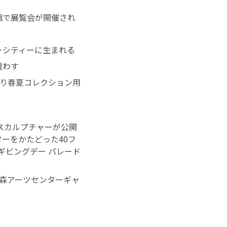
館で展覧会が開催され
ーシティーに生まれる
現わす
により春夏コレクション用
rthにてスカルプチャーが公開
ターをかたどった40フ
スギビングデー パレード
ST」森アーツセンターギャ