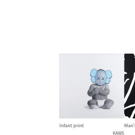
Infant print
Man'
KAWS