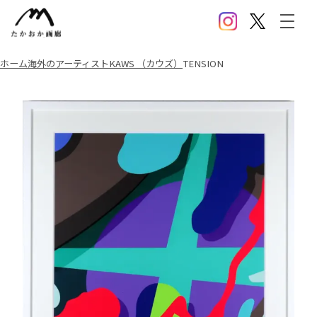
Instagram
X(Twitter)
メニ
ホーム
海外のアーティスト
KAWS （カウズ）
TENSION