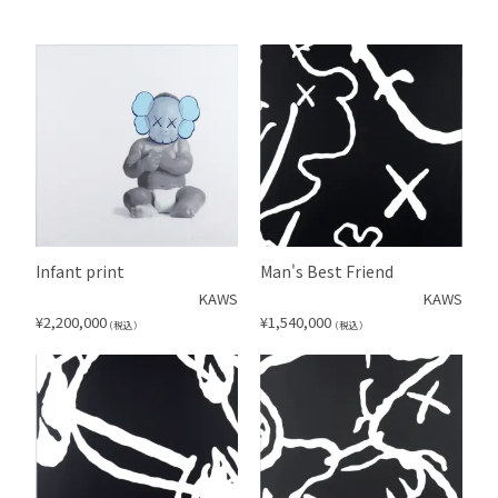
Infant print
Man's Best Friend
KAWS
KAWS
¥
2,200,000
¥
1,540,000
（税込）
（税込）