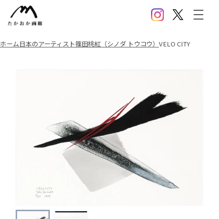
Instagram
X(Twitter)
メニ
ホーム
日本のアーティスト
篠田桃紅（シノダ トウコウ）
VELO CITY