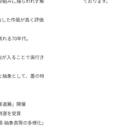
枠組みに捕らわれず解
ております。
合した作風が高く評価
れる70年代。
光が入ることで奥行き
た抽象として、墨の特
書道展」開催
特選を受賞
開-抽象表現の多様化」