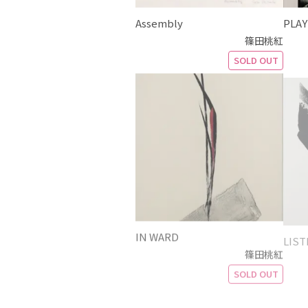
Assembly
PLAY
篠田桃紅
SOLD OUT
IN WARD
LIST
篠田桃紅
SOLD OUT