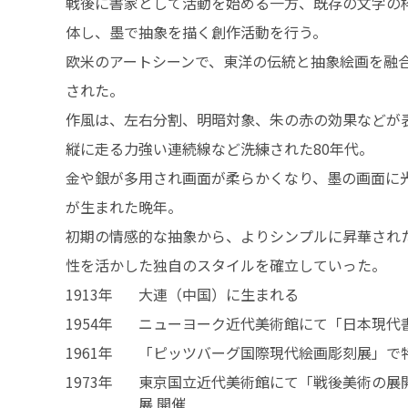
戦後に書家として活動を始める一方、既存の文字の
体し、墨で抽象を描く創作活動を行う。
欧米のアートシーンで、東洋の伝統と抽象絵画を融
された。
作風は、左右分割、明暗対象、朱の赤の効果などが表
縦に走る力強い連続線など洗練された80年代。
金や銀が多用され画面が柔らかくなり、墨の画面に
が生まれた晩年。
初期の情感的な抽象から、よりシンプルに昇華され
性を活かした独自のスタイルを確立していった。
1913年
大連（中国）に生まれる
1954年
ニューヨーク近代美術館にて「日本現代
1961年
「ピッツバーグ国際現代絵画彫刻展」で
1973年
東京国立近代美術館にて「戦後美術の展
展 開催