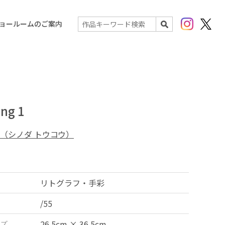
Instagram
X(Twit
ョールームのご案内
検索
ing 1
（シノダ トウコウ）
リトグラフ・手彩
/55
ズ
26.5cm × 36.5cm