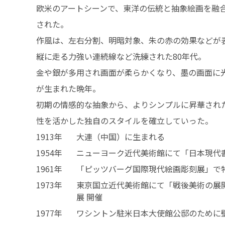
欧米のアートシーンで、東洋の伝統と抽象絵画を融
された。
作風は、左右分割、明暗対象、朱の赤の効果などが表
縦に走る力強い連続線など洗練された80年代。
金や銀が多用され画面が柔らかくなり、墨の画面に
が生まれた晩年。
初期の情感的な抽象から、よりシンプルに昇華され
性を活かした独自のスタイルを確立していった。
1913年
大連（中国）に生まれる
1954年
ニューヨーク近代美術館にて「日本現代
1961年
「ピッツバーグ国際現代絵画彫刻展」で
1973年
東京国立近代美術館にて「戦後美術の展
展 開催
1977年
ワシントン駐米日本大使館公邸のために