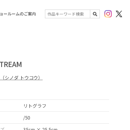
Instagram
X(Twit
ョールームのご案内
検索
TREAM
（シノダ トウコウ）
リトグラフ
/50
ズ
35cm × 25.5cm