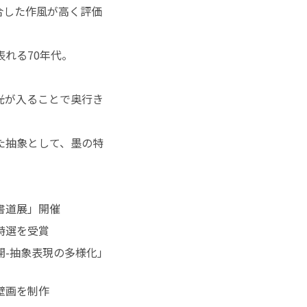
合した作風が高く評価
れる70年代。
光が入ることで奥行き
た抽象として、墨の特
書道展」開催
特選を受賞
開-抽象表現の多様化」
壁画を制作