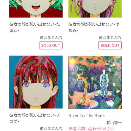
彼女の顔が思い出せない-た
彼女の顔が思い出せない-ゆ
ぁこ-
めみ-
愛☆まどんな
愛☆まどんな
SOLD OUT
SOLD OUT
彼女の顔が思い出せない-チ
River To The Bank
カゲ-
松山智一
愛☆まどんな
お問い合わせください