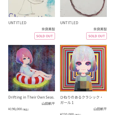
UNTITLED
UNTITLED
奈良美智
奈良美智
SOLD OUT
SOLD OUT
Drifting in Their Own Seas.
ひねりのあるクラシック・
ガール 1
山田航平
¥
198,000
山田航平
（税込）
¥
220,000
（税込）