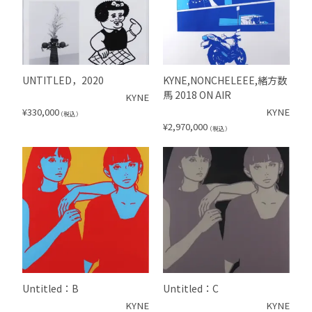
UNTITLED，2020
KYNE,NONCHELEEE,緒方数
馬 2018 ON AIR
KYNE
¥
330,000
KYNE
（税込）
¥
2,970,000
（税込）
Untitled：B
Untitled：C
KYNE
KYNE