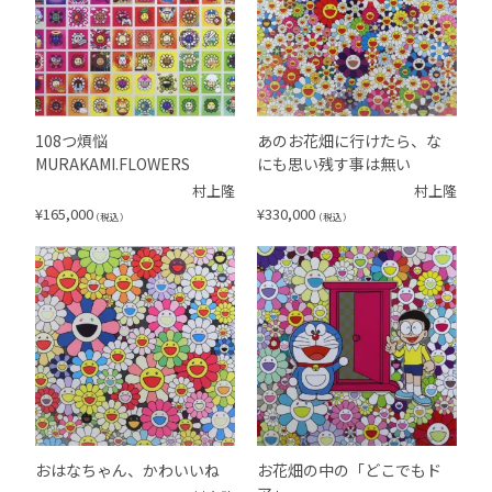
108つ煩悩
あのお花畑に行けたら、な
MURAKAMI.FLOWERS
にも思い残す事は無い
村上隆
村上隆
¥
165,000
¥
330,000
（税込）
（税込）
おはなちゃん、かわいいね
お花畑の中の「どこでもド