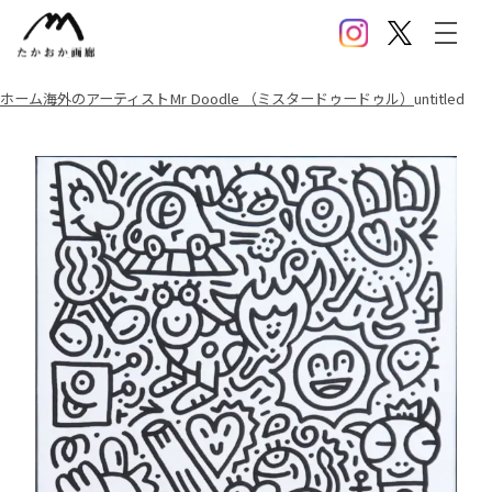
Instagram
X(Twitter)
メニ
ホーム
海外のアーティスト
Mr Doodle （ミスタードゥードゥル）
untitled