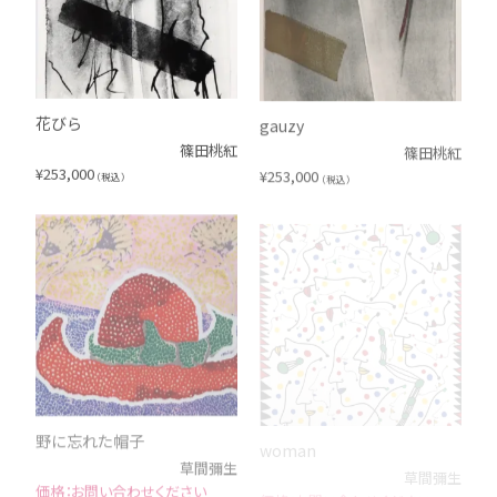
花びら
gauzy
篠田桃紅
篠田桃紅
¥
253,000
¥
253,000
（税込）
（税込）
野に忘れた帽子
woman
草間彌生
草間彌生
お問い合わせください
お問い合わせください