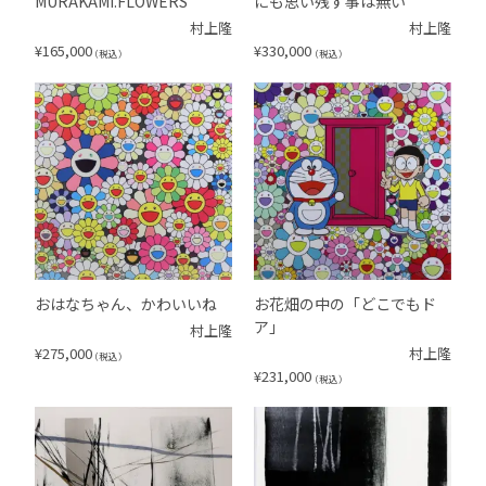
MURAKAMI.FLOWERS
にも思い残す事は無い
村上隆
村上隆
¥
165,000
¥
330,000
（税込）
（税込）
おはなちゃん、かわいいね
お花畑の中の「どこでもド
ア」
村上隆
¥
275,000
村上隆
（税込）
¥
231,000
（税込）