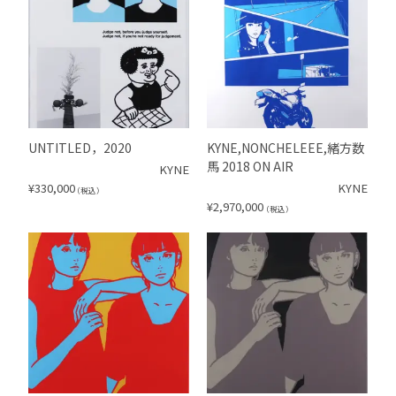
UNTITLED，2020
KYNE,NONCHELEEE,緒方数
馬 2018 ON AIR
KYNE
¥
330,000
KYNE
（税込）
¥
2,970,000
（税込）