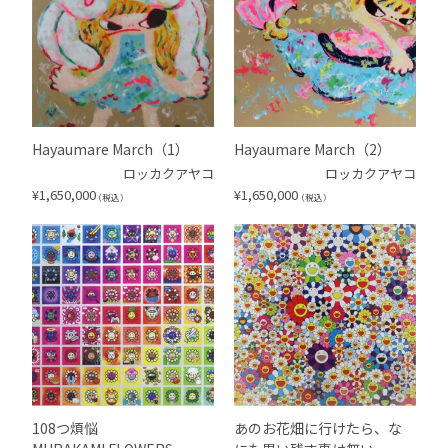
Hayaumare March（1）
Hayaumare March（2）
ロッカクアヤコ
ロッカクアヤコ
¥
1,650,000
¥
1,650,000
（税込）
（税込）
108つ煩悩
あのお花畑に行けたら、な