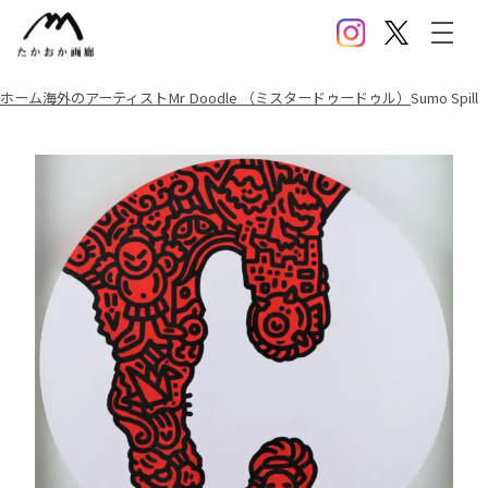
Instagram
X(Twitter)
メニ
ホーム
海外のアーティスト
Mr Doodle （ミスタードゥードゥル）
Sumo Spill