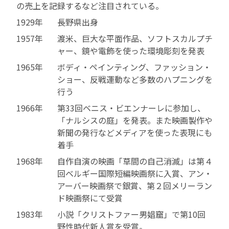
の売上を記録するなど注目されている。
1929年
長野県出身
1957年
渡米、巨大な平面作品、ソフトスカルプチ
ャー、鏡や電飾を使った環境彫刻を発表
1965年
ボディ・ペインティング、ファッション・
ショー、反戦運動など多数のハプニングを
行う
1966年
第33回ベニス・ビエンナーレに参加し、
「ナルシスの庭」を発表。また映画製作や
新聞の発行などメディアを使った表現にも
着手
1968年
自作自演の映画「草間の自己消滅」は第４
回ベルギー国際短編映画祭に入賞、アン・
アーバー映画祭で銀賞、第２回メリーラン
ド映画祭にて受賞
1983年
小説「クリストファー男娼窟」で第10回
野性時代新人賞を受賞。