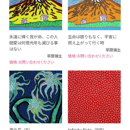
永遠に輝く我が命、この人
生命は限りもなく、宇宙に
間愛は何億光年も滅びる事
燃え上がって行く時
はない
草間彌生
草間彌生
お問い合わせください
お問い合わせください
夜の花（B）
Infinity Nets（WR)