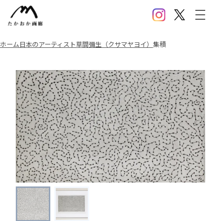
Instagram
X(Twitter)
メニ
ホーム
日本のアーティスト
草間彌生（クサマヤヨイ）
集積