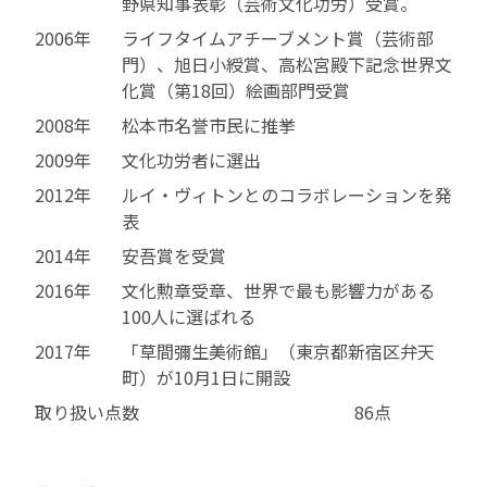
野県知事表彰（芸術文化功労）受賞。
2006年
ライフタイムアチーブメント賞（芸術部
門）、旭日小綬賞、高松宮殿下記念世界文
化賞（第18回）絵画部門受賞
2008年
松本市名誉市民に推挙
2009年
文化功労者に選出
2012年
ルイ・ヴィトンとのコラボレーションを発
表
2014年
安吾賞を受賞
2016年
文化勲章受章、世界で最も影響力がある
100人に選ばれる
2017年
「草間彌生美術館」（東京都新宿区弁天
町）が10月1日に開設
取り扱い点数
86点