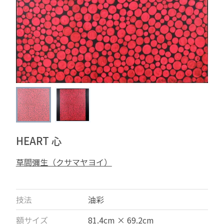
HEART 心
草間彌生（クサマヤヨイ）
技法
油彩
額サイズ
81.4cm × 69.2cm