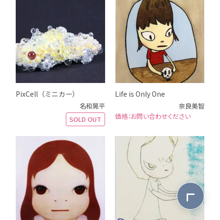
PixCell（ミニカー）
Life is Only One
名和晃平
奈良美智
お問い合わせください
SOLD OUT
ページ最上