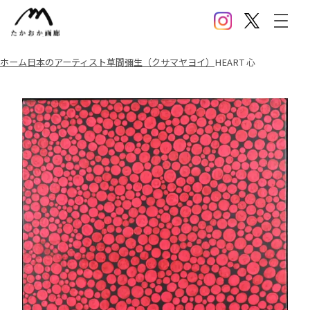
Instagram
X(Twitter)
メニ
ホーム
日本のアーティスト
草間彌生（クサマヤヨイ）
HEART 心