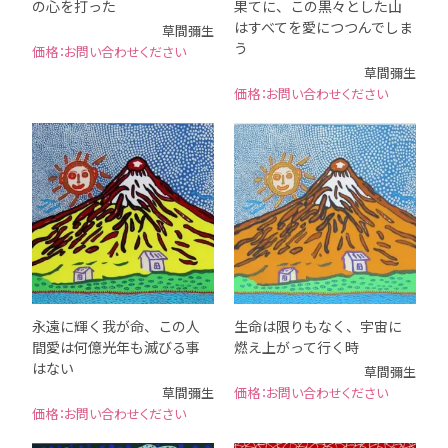
の心を打った
果てに、この黒々とした山
はすべてを愛につつんでしま
草間彌生
う
お問い合わせください
草間彌生
お問い合わせください
永遠に輝く我が命、この人
生命は限りもなく、宇宙に
間愛は何億光年も滅びる事
燃え上がって行く時
はない
草間彌生
草間彌生
お問い合わせください
お問い合わせください