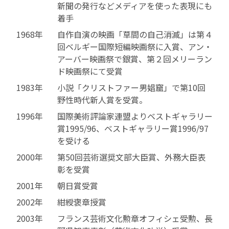
新聞の発行などメディアを使った表現にも
着手
1968年
自作自演の映画「草間の自己消滅」は第４
回ベルギー国際短編映画祭に入賞、アン・
アーバー映画祭で銀賞、第２回メリーラン
ド映画祭にて受賞
1983年
小説「クリストファー男娼窟」で第10回
野性時代新人賞を受賞。
1996年
国際美術評論家連盟よりベストギャラリー
賞1995/96、ベストギャラリー賞1996/97
を受ける
2000年
第50回芸術選奨文部大臣賞、外務大臣表
彰を受賞
2001年
朝日賞受賞
2002年
紺綬褒章授賞
2003年
フランス芸術文化勲章オフィシェ受勲、長