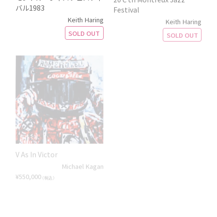
バル1983
Festival
Keith Haring
Keith Haring
SOLD OUT
SOLD OUT
V As In Victor
Mercury Gloves(2点組)
Michael Kagan
Michael Kagan
¥
550,000
¥
880,000
（税込）
（税込）