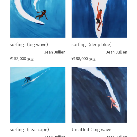
surfing（big wave）
surfing（deep blue）
Jean Jullien
Jean Jullien
¥
198,000
¥
198,000
（税込）
（税込）
surfing（seascape）
Untitled：big wave
Jean Jullien
Jean Jullien