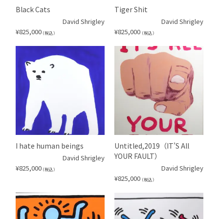
Black Cats
Tiger Shit
David Shrigley
David Shrigley
¥
825,000
¥
825,000
（税込）
（税込）
I hate human beings
Untitled,2019（IT’S All
YOUR FAULT）
David Shrigley
¥
825,000
David Shrigley
（税込）
¥
825,000
（税込）