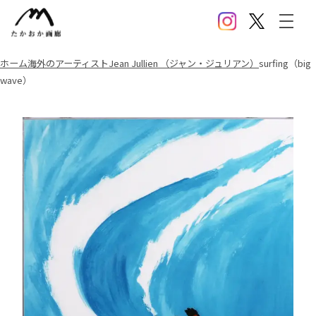
Instagram
X(Twitter)
メニ
ホーム
海外のアーティスト
Jean Jullien （ジャン・ジュリアン）
surfing（big
wave）