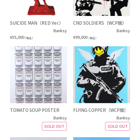
SUICIDE MAN（RED Ver.）
CND SOLDIERS（WCP版）
Banksy
Banksy
¥
55,000
¥
99,000
（税込）
（税込）
TOMATO SOUP POSTER
FLYING COPPER（WCP版）
Banksy
Banksy
SOLD OUT
SOLD OUT