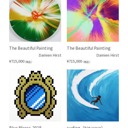
The Beautiful Painting
The Beautiful Painting
Damien Hirst
Damien Hirst
¥
715,000
¥
715,000
（税込）
（税込）
Blue Mirror, 2018
surfing（big wave）