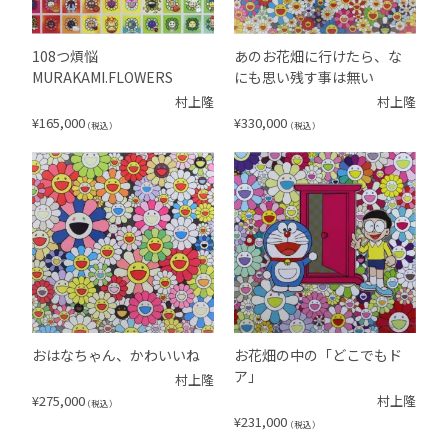
108つ煩悩
あのお花畑に行けたら、な
MURAKAMI.FLOWERS
にも思い残す事は無い
村上隆
村上隆
¥
165,000
¥
330,000
（税込）
（税込）
おはなちゃん、かわいいね
お花畑の中の「どこでもド
ア」
村上隆
¥
275,000
村上隆
（税込）
¥
231,000
（税込）