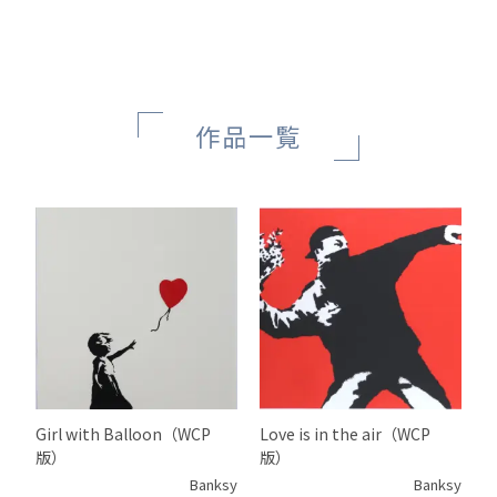
作品一覧
Girl with Balloon（WCP
Love is in the air（WCP
版）
版）
Banksy
Banksy