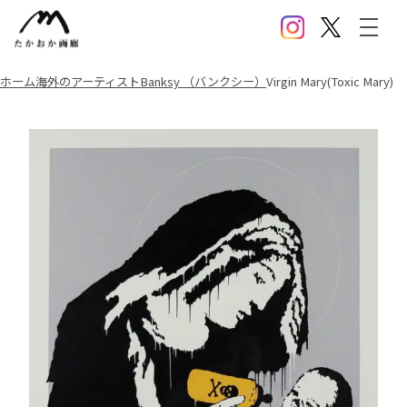
Instagram
X(Twitter)
メニ
ホーム
海外のアーティスト
Banksy （バンクシー）
Virgin Mary(Toxic Mary)