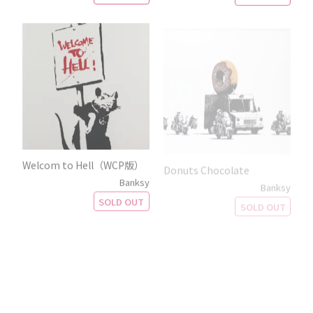
Welcom to Hell（WCP版）
Donuts Chocolate
Banksy
Banksy
SOLD OUT
SOLD OUT