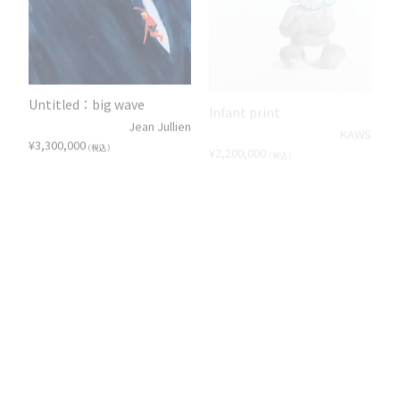
Untitled：big wave
Infant print
Jean Jullien
KAWS
¥
3,300,000
¥
2,200,000
（税込）
（税込）
Man's Best Friend
Man's Best Friend
KAWS
KAWS
¥
1,540,000
¥
1,540,000
（税込）
（税込）