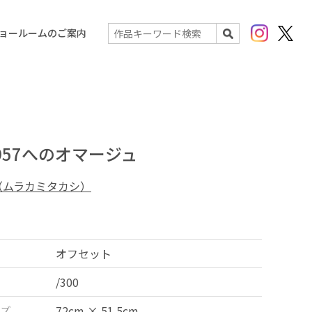
Instagram
X(Twit
ョールームのご案内
検索
1957へのオマージュ
（ムラカミタカシ）
オフセット
/300
ズ
72cm × 51.5cm