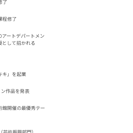
修了
課程修了
のアートデパートメン
授として招かれる
キキ」を起業
ョン作品を発表
術館開催の最優秀テー
（芸術振興部門）