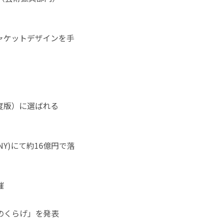
ャケットデザインを手
年度版）に選ばれる
Y)にて約16億円で落
催
のくらげ」を発表