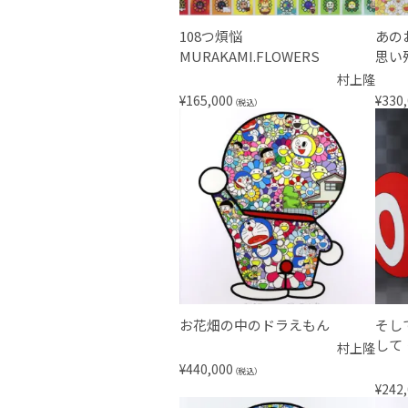
108つ煩悩
あの
MURAKAMI.FLOWERS
思い
村上隆
¥
165,000
¥
330
（税込）
お花畑の中のドラえもん
そし
して
村上隆
¥
440,000
（税込）
¥
242