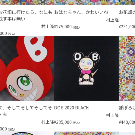
お花畑に行けたら、なにも
おはなちゃん、かわいいね
お花畑
残す事は無い
村上隆
村上隆
¥
275,000
¥
231,00
（税込）
,000
（税込）
て、そしてそしてそしてそ
DOB 2020 BLACK
ぽぽろ
・赤
村上隆
村上隆
¥
385,000
¥
440,00
（税込）
,000
（税込）