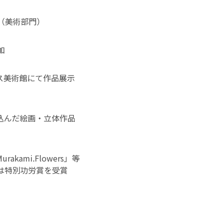
（美術部門）
加
ス美術館にて作品展示
込んだ絵画・立体作品
kami.Flowers」等
dsでは特別功労賞を受賞