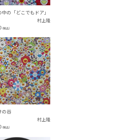
の中の「どこでもドア」
村上隆
0
（税込）
けの谷
村上隆
0
（税込）