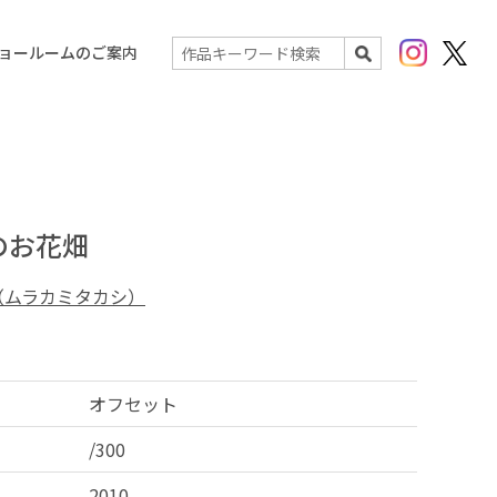
Instagram
X(Twit
ョールームのご案内
検索
のお花畑
（ムラカミタカシ）
オフセット
/300
2010