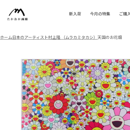
新入荷
今月の特集
ご購
ホーム
日本のアーティスト
村上隆 （ムラカミタカシ）
天国のお花畑