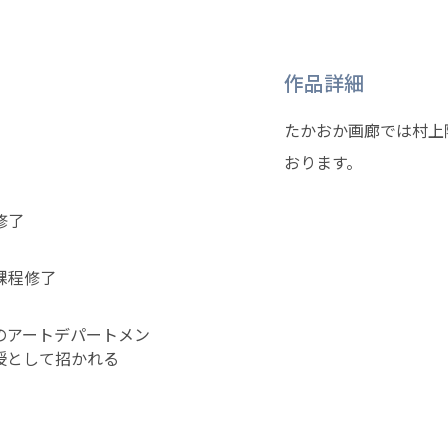
作品詳細
たかおか画廊では村上
おります。
修了
課程修了
のアートデパートメン
授として招かれる