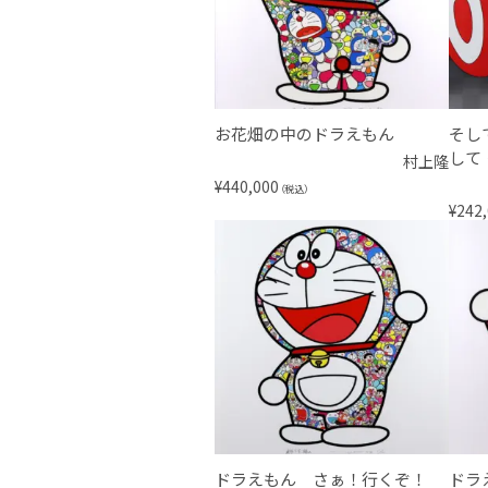
お花畑の中のドラえもん
そし
して
村上隆
¥
440,000
（税込）
¥
242
ドラえもん さぁ！行くぞ！
ドラ