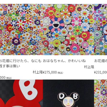
お花畑に行けたら、なにも
おはなちゃん、かわいいね
お花畑
残す事は無い
村上隆
村上隆
¥
275,000
¥
231,00
（税込）
,000
（税込）