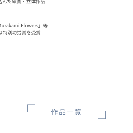
込んだ絵画・立体作品
kami.Flowers」等
dsでは特別功労賞を受賞
作品一覧