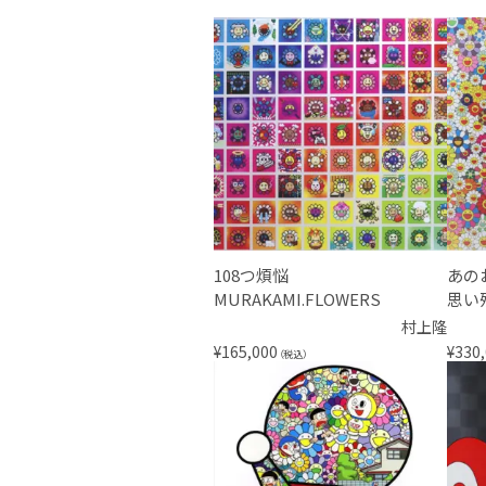
108つ煩悩
あの
MURAKAMI.FLOWERS
思い
村上隆
¥
165,000
¥
330
（税込）