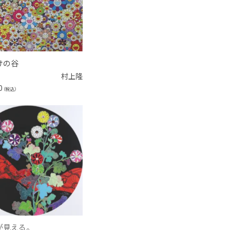
けの谷
村上隆
0
（税込）
が見える。