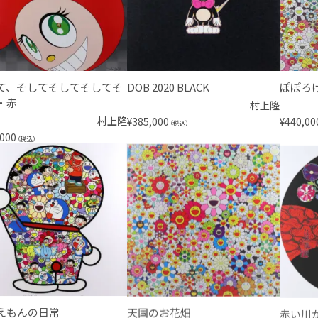
て、そしてそしてそしてそ
DOB 2020 BLACK
ぽぽろ
・赤
村上隆
村上隆
¥
385,000
¥
440,00
（税込）
,000
（税込）
えもんの日常
天国のお花畑
赤い川