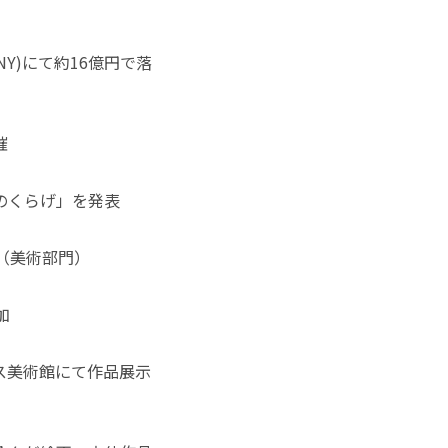
Y)にて約16億円で落
催
のくらげ」を発表
（美術部門）
加
ス美術館にて作品展示