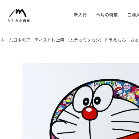
新入荷
今月の特集
ご購
ホーム
日本のアーティスト
村上隆 （ムラカミタカシ）
ドラえもん さぁ