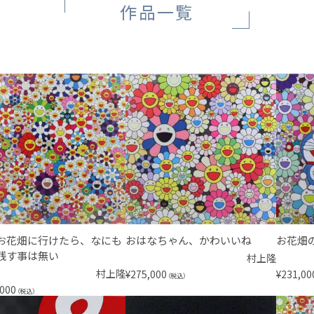
作品一覧
お花畑に行けたら、なにも
おはなちゃん、かわいいね
お花畑
残す事は無い
村上隆
村上隆
¥
275,000
¥
231,00
（税込）
,000
（税込）