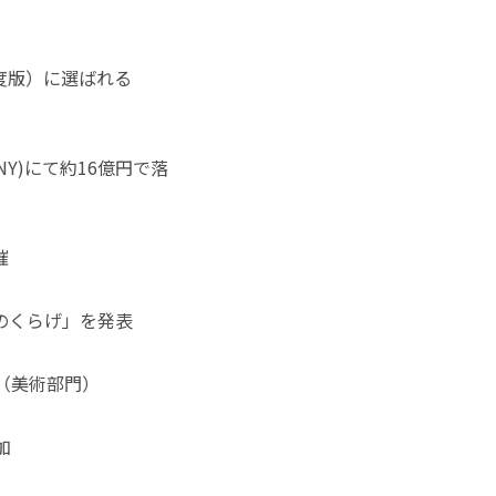
年度版）に選ばれる
Y)にて約16億円で落
催
のくらげ」を発表
（美術部門）
加