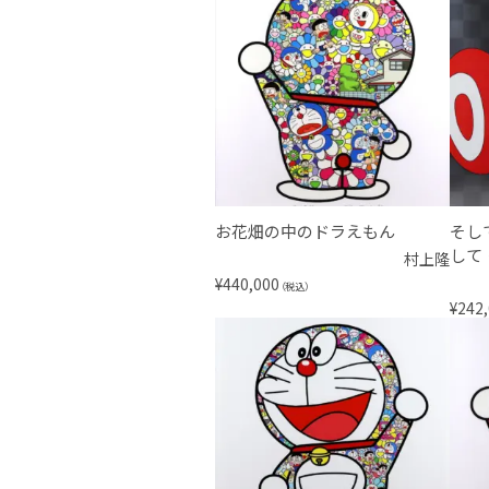
お花畑の中のドラえもん
そし
して
村上隆
¥
440,000
（税込）
¥
242