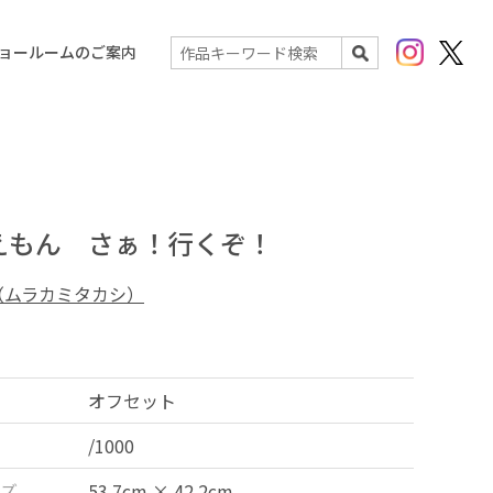
Instagram
X(Twit
ョールームのご案内
検索
えもん さぁ！行くぞ！
（ムラカミタカシ）
オフセット
/1000
ズ
53.7cm × 42.2cm