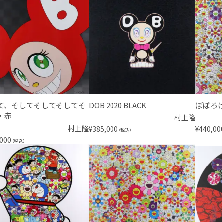
て、そしてそしてそしてそ
DOB 2020 BLACK
ぽぽろ
・赤
村上隆
村上隆
¥
385,000
¥
440,00
（税込）
,000
（税込）