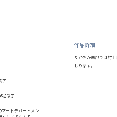
作品詳細
たかおか画廊では村上
おります。
修了
課程修了
のアートデパートメン
授として招かれる