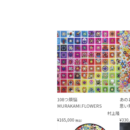
108つ煩悩
あの
MURAKAMI.FLOWERS
思い
村上隆
¥
165,000
¥
330
（税込）