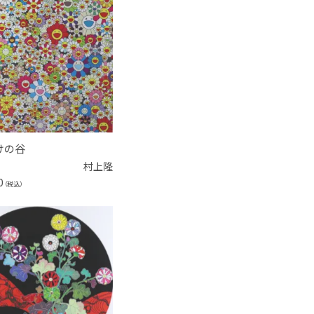
けの谷
村上隆
0
（税込）