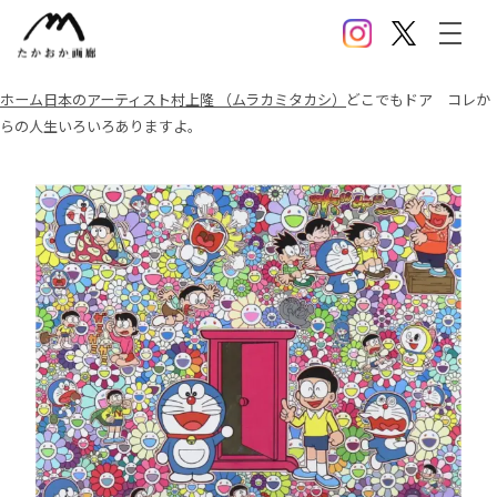
Instagram
X(Twitter)
メニ
ホーム
日本のアーティスト
村上隆 （ムラカミタカシ）
どこでもドア コレか
らの人生いろいろありますよ。