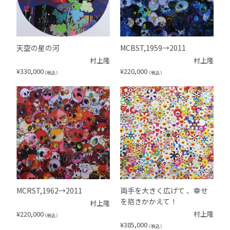
天空の星の河
MCBST,1959→2011
村上隆
村上隆
¥
330,000
¥
220,000
（税込）
（税込）
MCRST,1962→2011
両手を大きく広げて 、幸せ
を抱きかかえて！
村上隆
¥
220,000
村上隆
（税込）
¥
385,000
（税込）