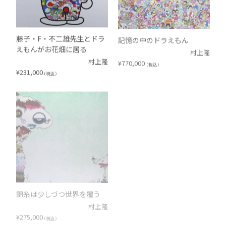
藤子・F・不二雄先生とドラ
記憶の中のドラえもん
えもんがお花畑に居る
村上隆
村上隆
¥
770,000
（税込）
¥
231,000
（税込）
錦糸は少しづつ世界を覆う
魔女っ子 ア・ラ・モード
村上隆
村上隆
¥
275,000
¥
165,000
（税込）
（税込）