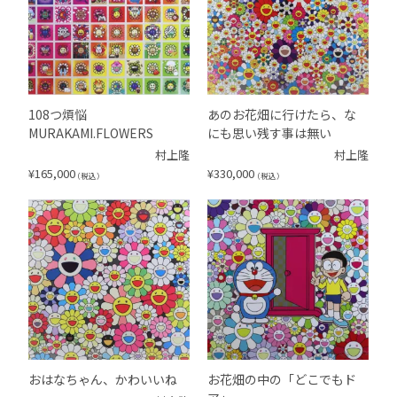
108つ煩悩
あのお花畑に行けたら、な
MURAKAMI.FLOWERS
にも思い残す事は無い
村上隆
村上隆
¥
165,000
¥
330,000
（税込）
（税込）
おはなちゃん、かわいいね
お花畑の中の「どこでもド