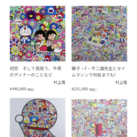
初恋 そして我思う、今夜
藤子・F・不二雄先生とタイ
のディナーのことなど
ムマシンで何処までも!
村上隆
村上隆
¥
440,000
¥
231,000
（税込）
（税込）