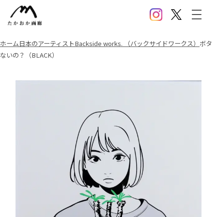
Instagram
X(Twitter)
メニ
ホーム
日本のアーティスト
Backside works. （バックサイドワークス）
ボタ
ないの？（BLACK）