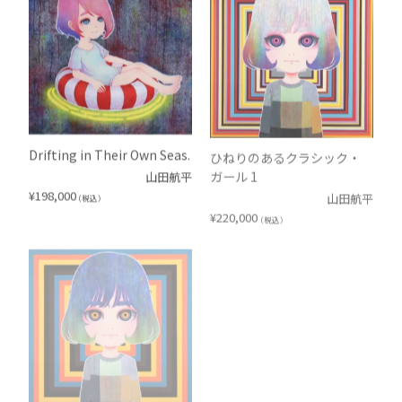
Drifting in Their Own Seas.
ひねりのあるクラシック・
ガール 1
山田航平
¥
198,000
山田航平
（税込）
¥
220,000
（税込）