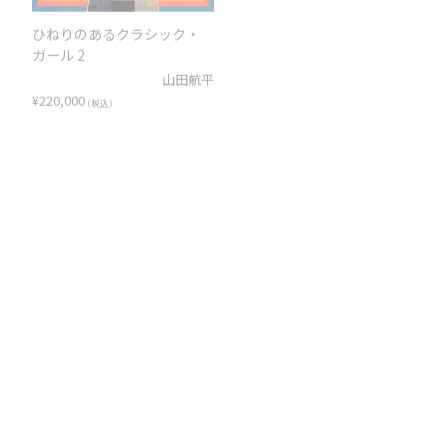
ひねりのあるクラシック・
スターゲイザー
ガール 2
山田航平
山田航平
¥
247,500
（税込）
¥
220,000
（税込）
彼女の顔が思い出せない-た
彼女の顔が思い出せない-ゆ
ぁこ-
めみ-
愛☆まどんな
愛☆まどんな
SOLD OUT
SOLD OUT