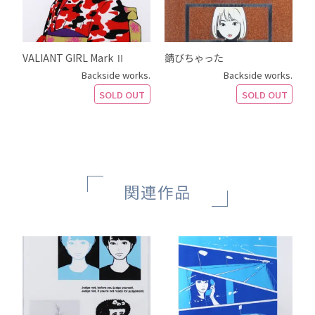
VALIANT GIRL Mark Ⅱ
錆びちゃった
Backside works.
Backside works.
SOLD OUT
SOLD OUT
関連作品