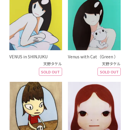
VENUS in SHINJUKU
Venus with Cat（Green ）
天野タケル
天野タケル
SOLD OUT
SOLD OUT