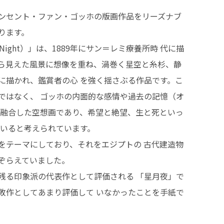
ンセント・ファン・ゴッホの版画作品をリーズナブ
ります。
ry Night）」は、1889年にサン＝レミ療養所時 代に描
ら見えた風景に想像を重ね、渦巻く星空と糸杉、静
に描かれ、鑑賞者の心 を強く揺さぶる作品です。こ
ではなく、 ゴッホの内面的な感情や過去の記憶（オ
 融合した空想画であり、希望と絶望、生と死といっ
ていると考えられています。
をテーマにしており、それをエジプトの 古代建造物
ぞらえていました。
残る印象派の代表作として評価される 「星月夜」で
敗作としてあまり評価して いなかったことを手紙で