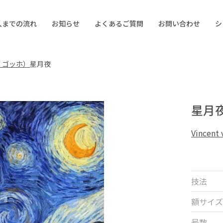
入までの流れ
お知らせ
よくあるご質問
お問い合わせ
シ
ン・ゴッホ）
星月夜
星月
Vince
技法
額サイズ
号数