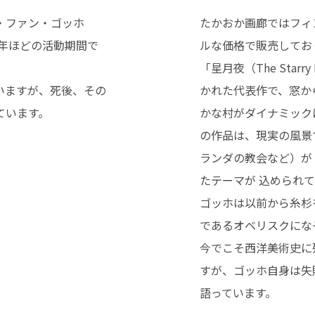
・ファン・ゴッホ
たかおか画廊ではフィ
10年ほどの活動期間で
ルな価格で販売してお
「星月夜（The Star
いますが、死後、その
かれた代表作で、窓か
ています。
かな村がダイナミック
の作品は、現実の風景
ランダの教会など）が
たテーマが 込められ
ゴッホは以前から糸杉
であるオベリスクにな
今でこそ西洋美術史に
すが、ゴッホ自身は失
語っています。