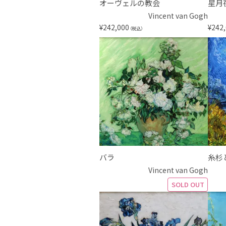
オーヴェルの教会
星月
Vincent van Gogh
¥
242,000
¥
242
（税込）
バラ
糸杉
Vincent van Gogh
SOLD OUT