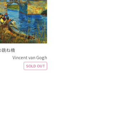
の跳ね橋
Vincent van Gogh
SOLD OUT