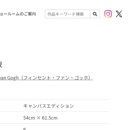
Instagram
X(Twit
ョールームのご案内
検索
夜
nt van Gogh（フィンセント・ファン・ゴッホ）
キャンバスエディション
54cm × 61.5cm
8