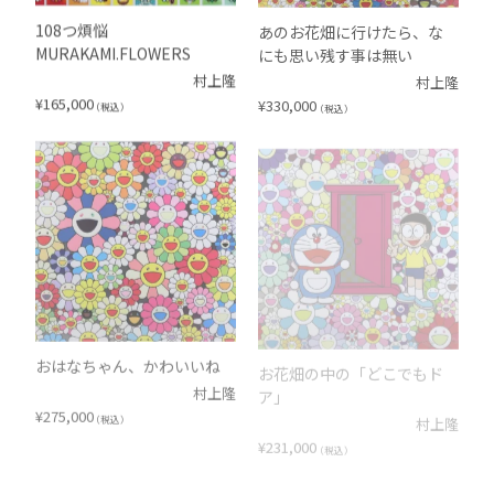
108つ煩悩
あのお花畑に行けたら、な
MURAKAMI.FLOWERS
にも思い残す事は無い
村上隆
村上隆
¥
165,000
¥
330,000
（税込）
（税込）
おはなちゃん、かわいいね
お花畑の中の「どこでもド
ア」
村上隆
¥
275,000
村上隆
（税込）
¥
231,000
（税込）