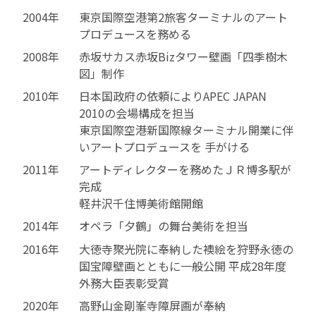
2004年
東京国際空港第2旅客ターミナルのアート
プロデュースを務める
2008年
赤坂サカス赤坂Bizタワー壁画「四季樹木
図」制作
2010年
日本国政府の依頼によりAPEC JAPAN
2010の会場構成を担当
東京国際空港新国際線ターミナル開業に伴
いアートプロデュースを 手がける
2011年
アートディレクターを務めたＪＲ博多駅が
完成
軽井沢千住博美術館開館
2014年
オペラ「夕鶴」の舞台美術を担当
2016年
大徳寺聚光院に奉納した襖絵を狩野永徳の
国宝障壁画とともに一般公開 平成28年度
外務大臣表彰受賞
2020年
高野山金剛峯寺障屏画が奉納