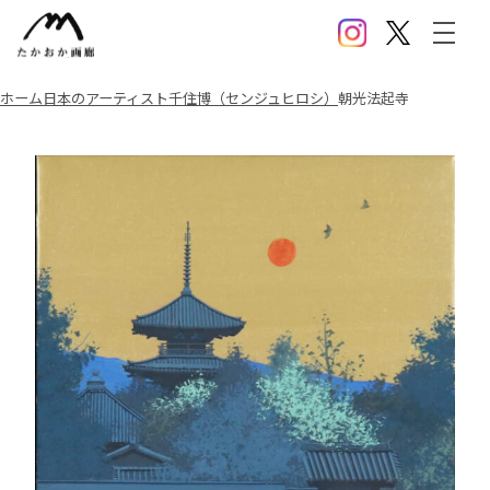
Instagram
X(Twitter)
メニ
ホーム
日本のアーティスト
千住博（センジュヒロシ）
朝光法起寺