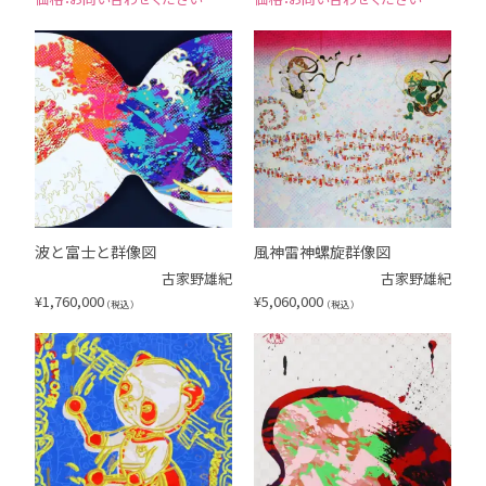
波と富士と群像図
風神雷神螺旋群像図
古家野雄紀
古家野雄紀
¥
1,760,000
¥
5,060,000
（税込）
（税込）