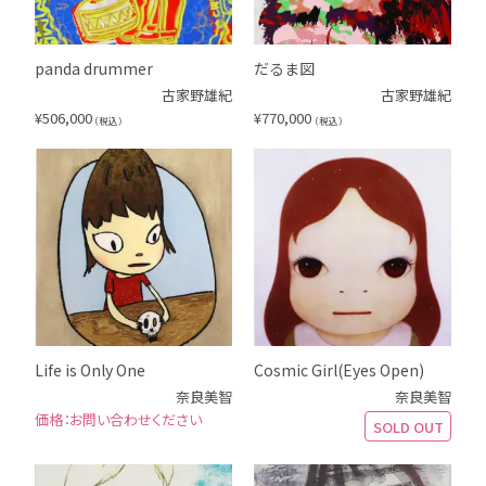
panda drummer
だるま図
古家野雄紀
古家野雄紀
¥
506,000
¥
770,000
（税込）
（税込）
Life is Only One
Cosmic Girl(Eyes Open)
奈良美智
奈良美智
お問い合わせください
SOLD OUT