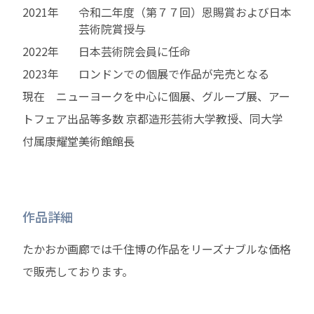
2021年
令和二年度（第７７回）恩賜賞および日本
芸術院賞授与
2022年
日本芸術院会員に任命
2023年
ロンドンでの個展で作品が完売となる
現在 ニューヨークを中心に個展、グループ展、アー
トフェア出品等多数 京都造形芸術大学教授、同大学
付属康耀堂美術館館長
作品詳細
たかおか画廊では千住博の作品をリーズナブルな価格
で販売しております。