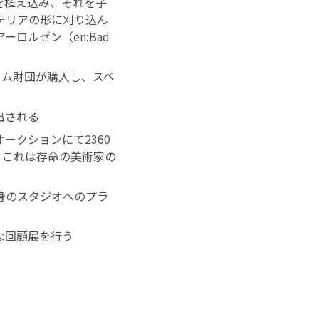
々を植え込み、それを子
テリアの形に刈り込ん
ロルゼン（en:Bad
イム財団が購入し、スペ
出される
ークションにて2360
。これは存命の美術家の
身のスタジオへのプラ
な回顧展を行う