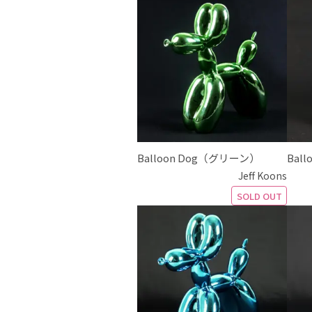
Balloon Dog（グリーン）
Bal
Jeff Koons
SOLD OUT