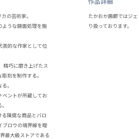
作品詳細
リカの芸術家。
たかおか画廊ではジェ
のような鏡面処理を施
り扱っております。
代表的な作家として位
め、精巧に磨き上げたス
な彫刻を制作する。
なる。
ナベントが所蔵してお
る。
ける陳腐な商品とバロ
イブロウの境界線を曖
世界最大級ストアである