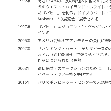
1992年
高さ12.4mの、鉄の骨組みに種々の花
犬のウエスト・ハイランド・ホワイト・
だ『パピー』を制作。ドイツのバート・アー
Arolsen）での展覧会に展示される
1997年
『パピー』はソロモン・R・グッゲンハ
インの
2005年
アメリカ芸術科学アカデミーの会員に選
2007年
『ハンギング・ハート』がサザビーズのオ
万ドル（約100億円）で競り落とされる
作品につけられた最高額
2008年
遺伝病財団のオークションのために、自
イベート・ツアー権を寄附する
2015年
パリのポンピドゥー・センターで大規模