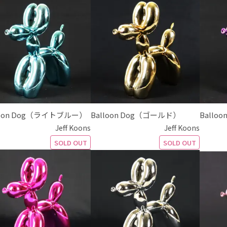
loon Dog（ライトブルー）
Balloon Dog（ゴールド）
Ballo
Jeff Koons
Jeff Koons
SOLD OUT
SOLD OUT