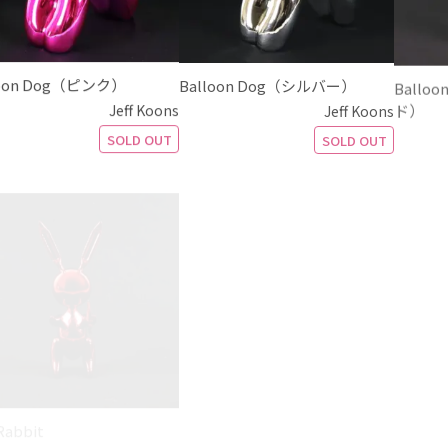
loon Dog（ピンク）
Balloon Dog（シルバー）
Ballo
ド）
Jeff Koons
Jeff Koons
SOLD OUT
SOLD OUT
Rabbit
Jeff Koons