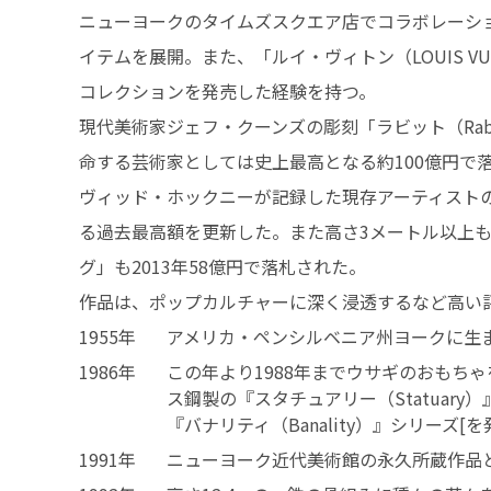
ニューヨークのタイムズスクエア店でコラボレーシ
イテムを展開。また、「ルイ・ヴィトン（LOUIS VU
コレクションを発売した経験を持つ。
現代美術家ジェフ・クーンズの彫刻「ラビット（Rabb
命する芸術家としては史上最高となる約100億円で落
ヴィッド・ホックニーが記録した現存アーティスト
る過去最高額を更新した。また高さ3メートル以上
グ」も2013年58億円で落札された。
作品は、ポップカルチャーに深く浸透するなど高い
1955年
アメリカ・ペンシルベニア州ヨークに生
1986年
この年より1988年までウサギのおもち
ス鋼製の『スタチュアリー（Statuary
『バナリティ（Banality）』シリーズ[を
1991年
ニューヨーク近代美術館の永久所蔵作品