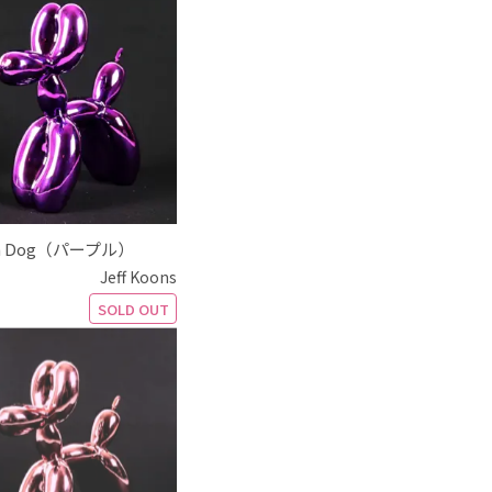
on Dog（パープル）
Jeff Koons
SOLD OUT