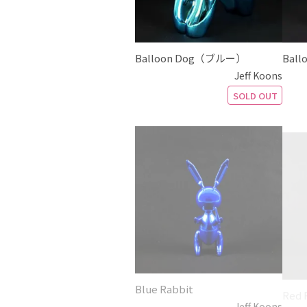
Balloon Dog（ブルー）
Bal
Jeff Koons
SOLD OUT
Blue Rabbit
Red 
Jeff Koons