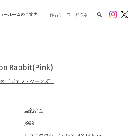
Instagram
X(Twit
ョールームのご案内
検索
oon Rabbit(Pink)
Koons （ジェフ・クーンズ）
亜鉛合金
/999
リプロダクション 25×14×13.5cm