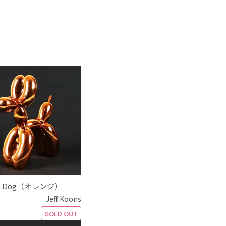
on Dog（オレンジ）
Jeff Koons
SOLD OUT