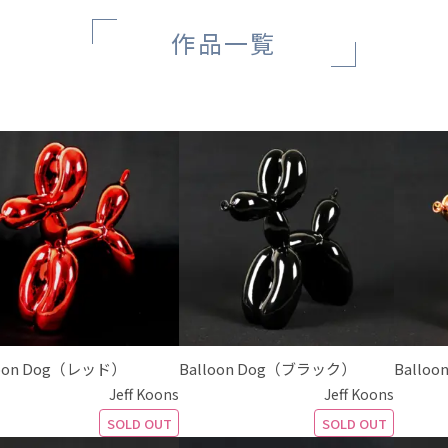
作品一覧
loon Dog（レッド）
Balloon Dog（ブラック）
Ballo
Jeff Koons
Jeff Koons
SOLD OUT
SOLD OUT