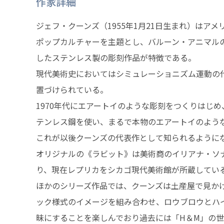
作家詳細
ジェフ・クーンズ（1955年1月21日生まれ）はアメ
ポップカルチャーを主題とし、バルーン・アニマル
したステンレス製の彫刻作品が特徴である。
現代美術史においてはシミュレーショニズム運動の
置づけられている。
1970年代にエアートイのような彫刻をつくりはじ
テンレス鋼を使い、まるで本物のエアートイのよう
これが以後クーンズの代表作として知られるように
オリジナルの《ラビット》は美術商のイリアナ・ソ
り、現在レプリカをシカゴ現代美術館が所蔵してい
ほかのシリーズ作品では、クーンズは土産屋で見か
ック様式のイメージを組み合わせ、ロウブロウとハ
昧にすることを楽しんでおり過去には「H＆M」の