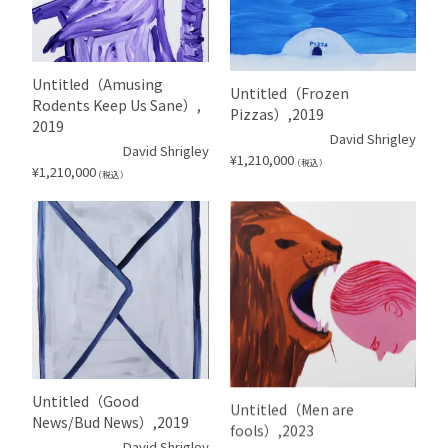
Untitled（Amusing
Untitled（Frozen
Rodents Keep Us Sane）,
Pizzas）,2019
2019
David Shrigley
David Shrigley
¥
1,210,000
（税込）
¥
1,210,000
（税込）
Untitled（Good
Untitled（Men are
News/Bud News）,2019
fools）,2023
David Shrigley