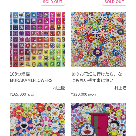
SOLD OUT
SOLD OUT
108つ煩悩
あのお花畑に行けたら、な
MURAKAMI.FLOWERS
にも思い残す事は無い
村上隆
村上隆
¥
165,000
¥
330,000
（税込）
（税込）