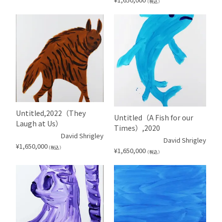
（税込）
Untitled,2022（They
Untitled（A Fish for our
Laugh at Us）
Times）,2020
David Shrigley
David Shrigley
¥
1,650,000
（税込）
¥
1,650,000
（税込）