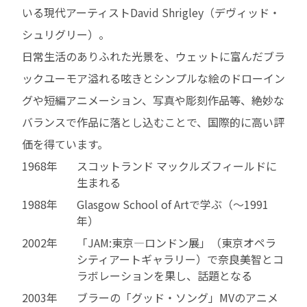
いる現代アーティストDavid Shrigley（デヴィッド・
シュリグリー）。
日常生活のありふれた光景を、ウェットに富んだブラ
ックユーモア溢れる呟きとシンプルな絵のドローイン
グや短編アニメーション、写真や彫刻作品等、絶妙な
バランスで作品に落とし込むことで、国際的に高い評
価を得ています。
1968年
スコットランド マックルズフィールドに
生まれる
1988年
Glasgow School of Artで学ぶ（～1991
年）
2002年
「JAM:東京—ロンドン展」（東京オペラ
シティアートギャラリー）で奈良美智とコ
ラボレーションを果し、話題となる
2003年
ブラーの「グッド・ソング」MVのアニメ