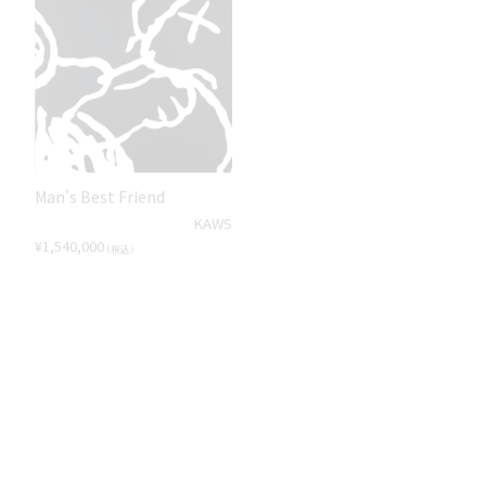
Man's Best Friend
「RETROSPECT」より
KAWS
Keith Haring
¥
1,540,000
（税込）
SOLD OUT