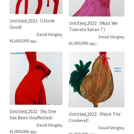
Untitled,2022（I Stink
Untitled,2022（Must We
Good）
Tolerate Satan？）
David Shrigley
David Shrigley
¥
1,650,000
（税込）
¥
1,650,000
（税込）
Untitled,2022（No One
Untitled,2022（Paint The
has Been Unaffected）
Cookerel）
David Shrigley
David Shrigley
¥
1,650,000
（税込）
¥
1,650,000