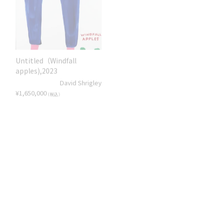
Untitled（Windfall
DOUBLE CHEESEBURGER
apples),2023
END OF THE WORLD
David Shrigley
GIVEAWAY
¥
1,650,000
（税込）
David Shrigley
¥
825,000
（税込）
Untitled（Rat of
PLEASE SHUT UP