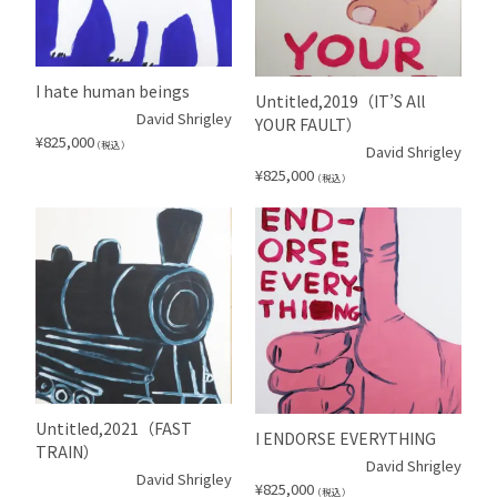
I hate human beings
Untitled,2019（IT’S All
David Shrigley
YOUR FAULT）
¥
825,000
（税込）
David Shrigley
¥
825,000
（税込）
Untitled,2021（FAST
I ENDORSE EVERYTHING
TRAIN）
David Shrigley
David Shrigley
¥
825,000
（税込）