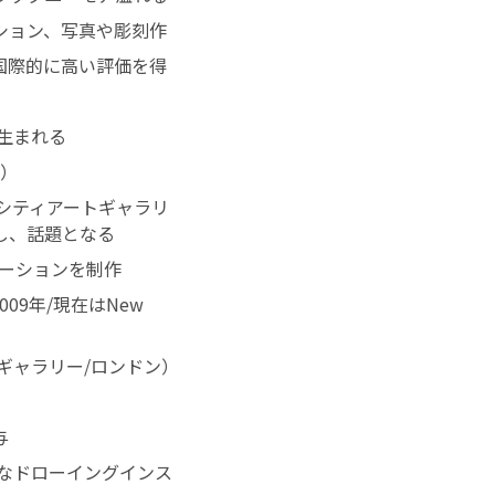
ション、写真や彫刻作
国際的に高い評価を得
生まれる
年）
ラシティアートギャラリ
し、話題となる
メーションを制作
09年/現在はNew
ワードギャラリー/ロンドン）
与
模なドローイングインス