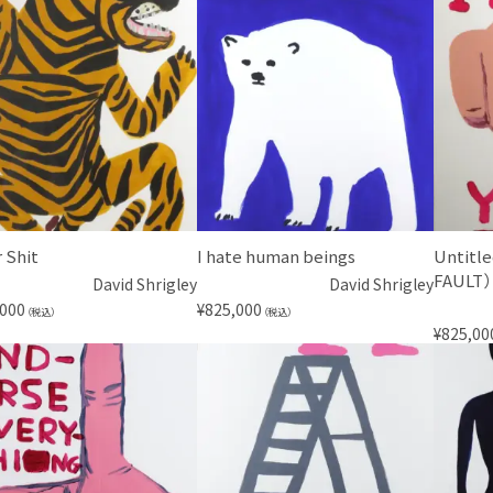
 Shit
I hate human beings
Untitl
FAULT
David Shrigley
David Shrigley
,000
¥
825,000
（税込）
（税込）
¥
825,00