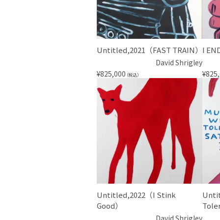
Untitled,2021（FAST TRAIN）
I EN
David Shrigley
¥
825,000
¥
825
（税込）
Untitled,2022（I Stink
Unti
Good）
Tole
David Shrigley