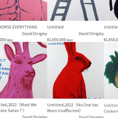
DORSE EVERYTHING
Untitled
Untitl
David Shrigley
David Shrigley
,000
¥
1,650,000
¥
1,650,
（税込）
（税込）
tled,2022（Must We
Untitled,2022（No One has
Untitl
rate Satan？）
Been Unaffected）
Cooker
David Shrigley
David Shrigley