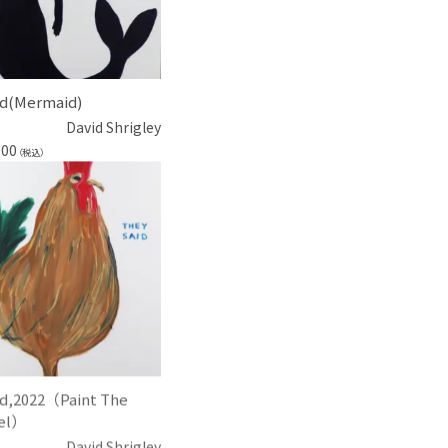
ed(Mermaid)
David Shrigley
000
（税込）
ed,2022（Paint The
el）
David Shrigley