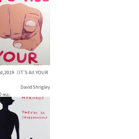
ed,2019（IT’S All YOUR
）
David Shrigley
0
（税込）