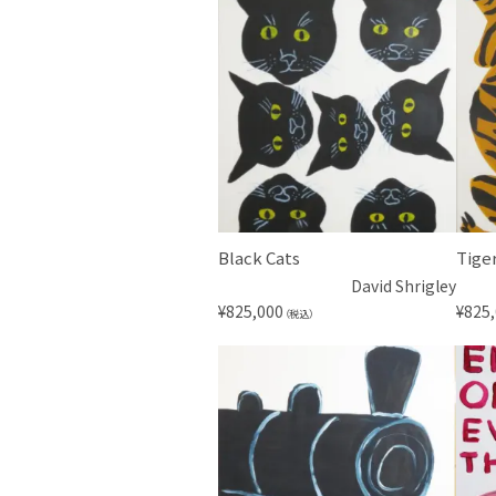
Black Cats
Tiger
David Shrigley
¥
825,000
¥
825
（税込）