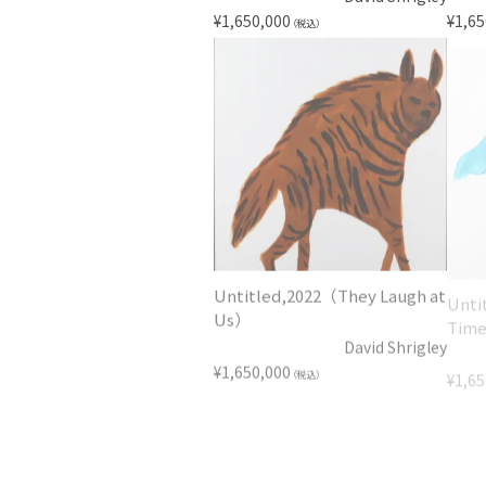
¥
1,650,000
¥
1,65
（税込）
Untitled,2022（They Laugh at
Unti
Us）
Time
David Shrigley
¥
1,650,000
¥
1,65
（税込）