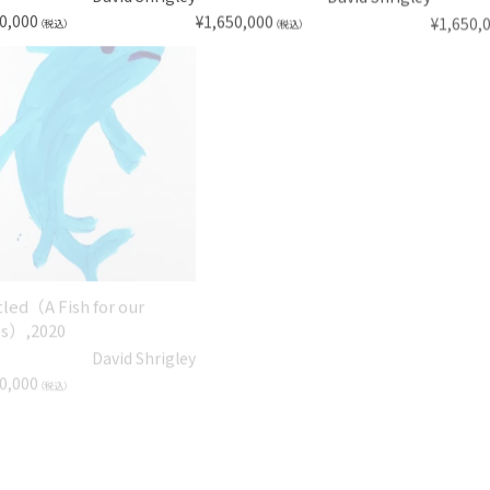
0,000
¥
1,650,000
¥
1,650,
（税込）
（税込）
tled（A Fish for our
Untitled（Amusing Rodents
Untitl
s）,2020
Keep Us Sane）, 2019
Pizzas
David Shrigley
David Shrigley
0,000
¥
1,210,000
¥
1,210,
（税込）
（税込）