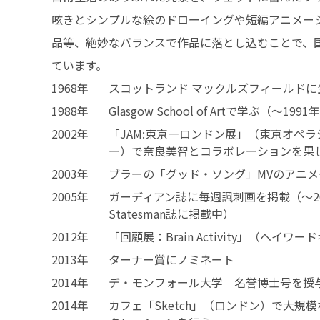
呟きとシンプルな絵のドローイングや短編アニメー
品等、絶妙なバランスで作品に落とし込むことで、
ています。
1968年
スコットランド マックルズフィールドに
1988年
Glasgow School of Artで学ぶ（～1991
2002年
「JAM:東京—ロンドン展」（東京オペ
ー）で奈良美智とコラボレーションを果
2003年
ブラーの「グッド・ソング」MVのアニ
2005年
ガーディアン誌に毎週諷刺画を掲載（～20
Statesman誌に掲載中）
2012年
「回顧展：Brain Activity」（ヘイ
2013年
ターナー賞にノミネート
2014年
デ・モンフォール大学 名誉博士号を授
2014年
カフェ「Sketch」（ロンドン）で大規