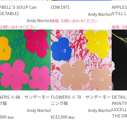
BELL'S SOUP Can
COW 1971
APPLE
GETABLE)
STILL 
Andy Warhol
Andy Warhol
お問い合わせください
お問い合わせください
お
WERS Ⅱ.68 サンデーモー
FLOWERS Ⅱ.70 サンデーモー
DETAIL
グ版
ニング版
PAINT
UCCELL
Andy Warhol
Andy Warhol
THE DR
,000
¥
132,000
（税込）
（税込）