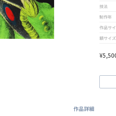
技法
制作年
作品サイ
額サイズ
¥
5,50
作品詳細