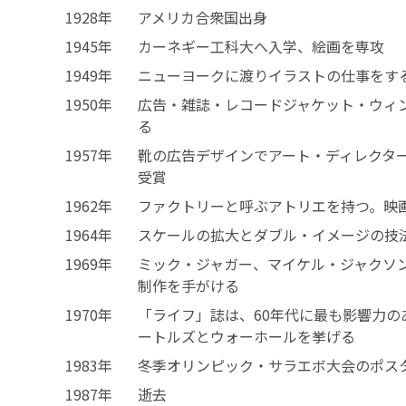
1928年
アメリカ合衆国出身
1945年
カーネギー工科大へ入学、絵画を専攻
1949年
ニューヨークに渡りイラストの仕事をす
1950年
広告・雑誌・レコードジャケット・ウィ
る
1957年
靴の広告デザインでアート・ディレクタ
受賞
1962年
ファクトリーと呼ぶアトリエを持つ。映
1964年
スケールの拡大とダブル・イメージの技
1969年
ミック・ジャガー、マイケル・ジャクソ
制作を手がける
1970年
「ライフ」誌は、60年代に最も影響力の
ートルズとウォーホールを挙げる
1983年
冬季オリンピック・サラエボ大会のポス
1987年
逝去