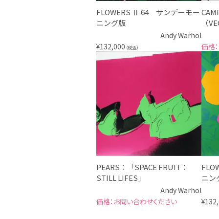
FLOWERS Ⅱ.64 サンデーモー
CAMP
ニング版
（VE
Andy Warhol
¥
132,000
（税込）
PEARS：「SPACE FRUIT：
FLO
STILL LIFES」
ニン
Andy Warhol
お問い合わせください
¥
132