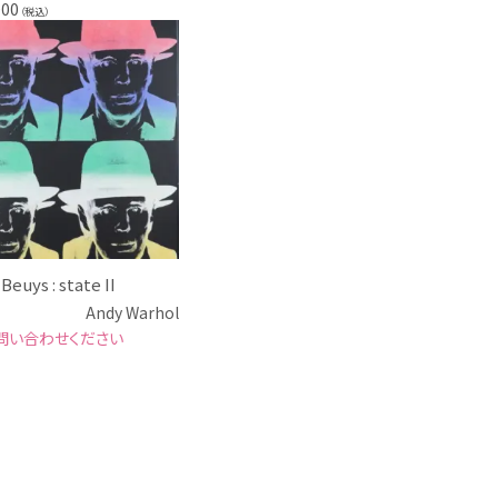
000
（税込）
Beuys : state II
Andy Warhol
問い合わせください