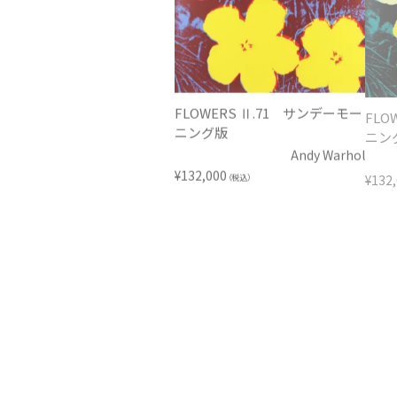
FLOWERS Ⅱ.71 サンデーモー
FLO
ニング版
ニン
Andy Warhol
¥
132,000
¥
132
（税込）
I Love Your Kiss Forever
Moo