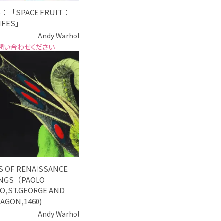
S：「SPACE FRUIT：
LIFES」
Andy Warhol
問い合わせください
S OF RENAISSANCE
INGS（PAOLO
O,ST.GEORGE AND
AGON,1460)
Andy Warhol