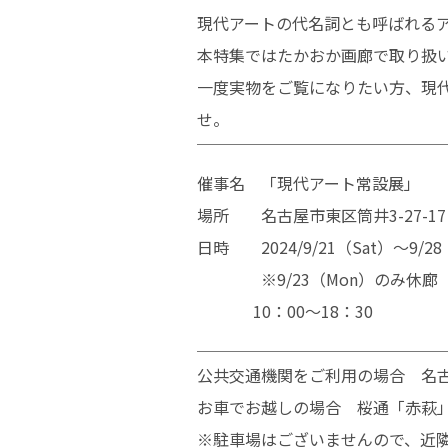
現代アートの代名詞とも呼ばれる
本特集ではたかおか画廊で取り扱
一度実物をご覧になりたい方、現
せ。
￣￣￣￣￣￣￣￣￣￣￣￣￣￣￣
催事名 「現代アート常設展」
場所 名古屋市東区筒井3-27-17 
日時 2024/9/21（Sat）～9/28
※9/23（Mon）のみ休廊
10：00～18：30
＿＿＿＿＿＿＿＿＿＿＿＿＿＿＿
公共交通機関をご利用の場合 名古
お車でお越しの場合 桜通「赤萩」
※駐車場はございませんので、近